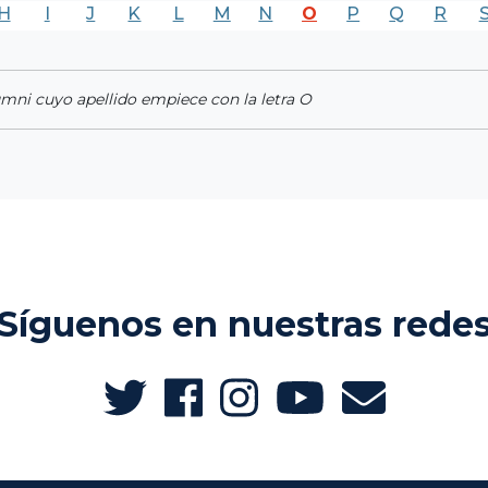
H
I
J
K
L
M
N
O
P
Q
R
umni cuyo apellido empiece con la letra O
Síguenos en nuestras rede