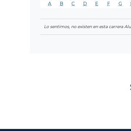
A
B
C
D
E
F
G
Lo sentimos, no existen en esta carrera Al