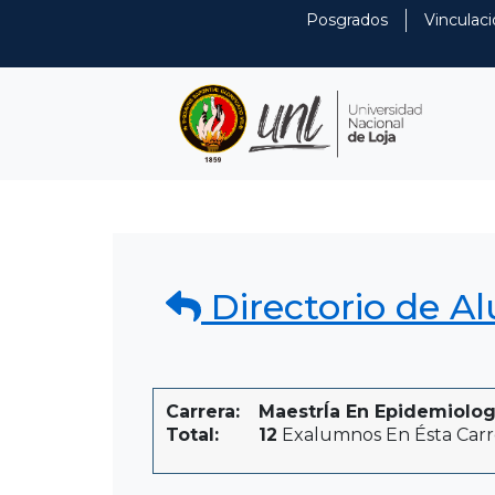
Posgrados
Vinculaci
Directorio de A
Carrera:
MaestrÍa En EpidemiologÍ
Total:
12
Exalumnos En Ésta Carr