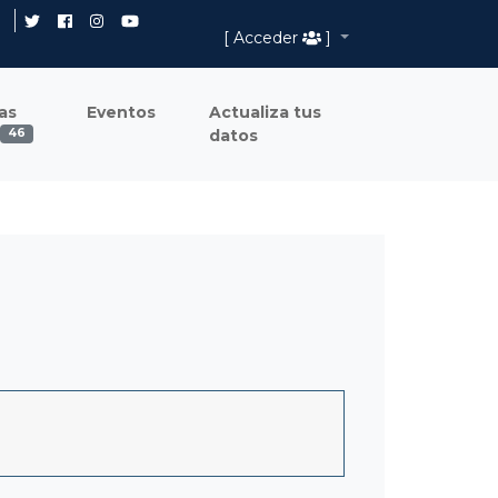
[ Acceder
]
as
Eventos
Actualiza tus
datos
46