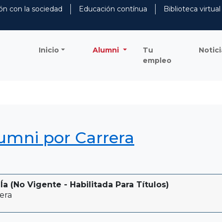
ón con la sociedad
Educación contínua
Biblioteca virtual
Inicio
Alumni
Tu
Notici
empleo
lumni por Carrera
a (No Vigente - Habilitada Para Títulos)
era