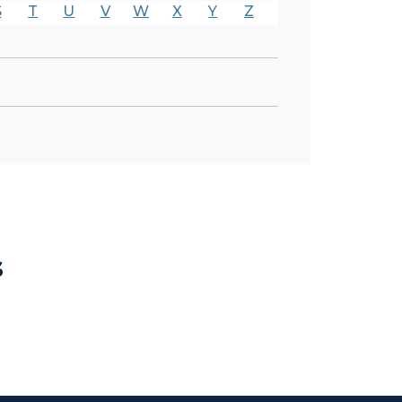
S
T
U
V
W
X
Y
Z
s