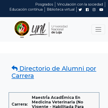
Posgrados
Vinculación con la sociedad
Educación contínua
Biblioteca virtual
Directorio de Alumni por
Carrera
MaestrÍa AcadÉmica En
Medicina Veterinaria (No
Carrera:
Vigente - Habilitada Para