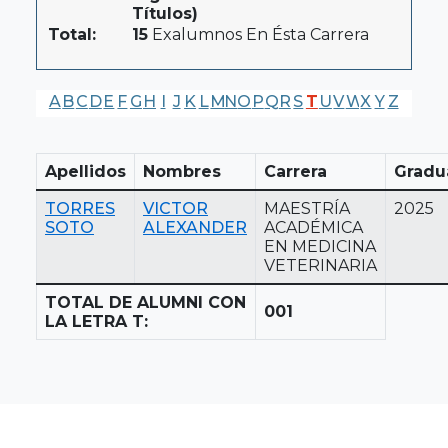
Títulos)
Total:
15
Exalumnos En Ésta Carrera
A
B
C
D
E
F
G
H
I
J
K
L
M
N
O
P
Q
R
S
T
U
V
W
X
Y
Z
Apellidos
Nombres
Carrera
Gradu
TORRES
VICTOR
MAESTRÍA
2025
SOTO
ALEXANDER
ACADÉMICA
EN MEDICINA
VETERINARIA
TOTAL DE ALUMNI CON
001
LA LETRA T: