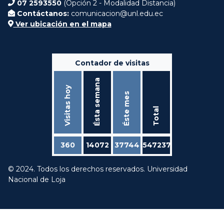
07 2593550
(Opción 2 - Modalidad Distancia)
Contáctanos:
comunicacion@unl.edu.ec
Ver ubicación en el mapa
Contador de visitas
Ésta semana
Visitas hoy
Éste mes
Total
360
14072
37744
547237
© 2024. Todos los derechos reservados. Universidad
Nacional de Loja