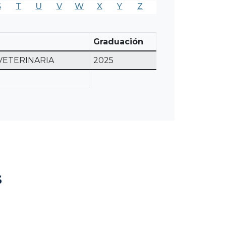
S
T
U
V
W
X
Y
Z
Graduación
VETERINARIA
2025
s