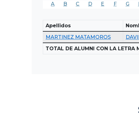
A
B
C
D
E
F
G
Apellidos
Nom
MARTINEZ MATAMOROS
DAVI
TOTAL DE ALUMNI CON LA LETRA 