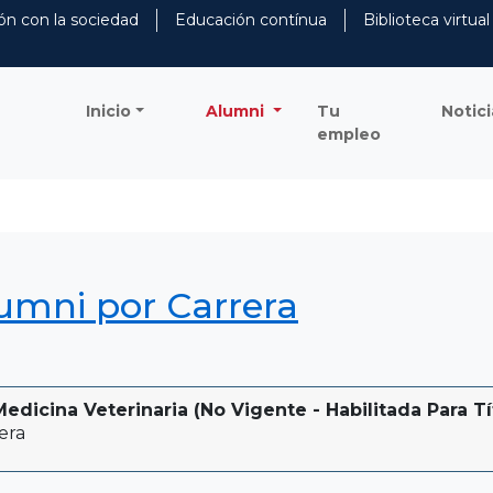
ón con la sociedad
Educación contínua
Biblioteca virtual
Inicio
Alumni
Tu
Notici
empleo
lumni por Carrera
dicina Veterinaria (No Vigente - Habilitada Para Tí
era