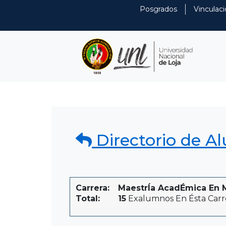
Posgrados
Vinculaci
Directorio de A
Carrera:
MaestrÍa AcadÉmica En Me
Total:
15
Exalumnos En Ésta Carr