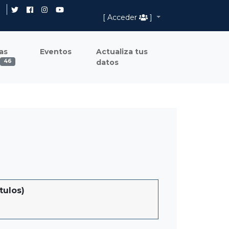
[ Acceder
]
as
Eventos
Actualiza tus
datos
46
tulos)