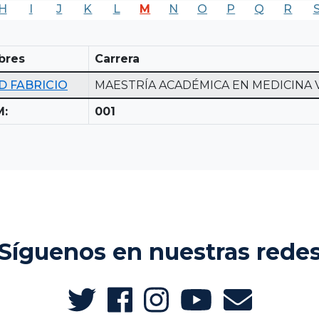
H
I
J
K
L
M
N
O
P
Q
R
bres
Carrera
D FABRICIO
MAESTRÍA ACADÉMICA EN MEDICINA 
M:
001
Síguenos en nuestras rede