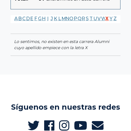
A
B
C
D
E
F
G
H
I
J
K
L
M
N
O
P
Q
R
S
T
U
V
W
X
Y
Z
Lo sentimos, no existen en esta carrera Alumni
cuyo apellido empiece con la letra X
Síguenos en nuestras redes