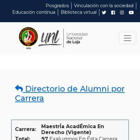
Posgrados
Vinculación con la sociedad
Educación contínua
Biblioteca virtual
Directorio de Alumni por
Carrera
MaestrÍa AcadÉmica En
Carrera:
Derecho (Vigente)
Total:
97
Exalumnos En Ésta Carrera