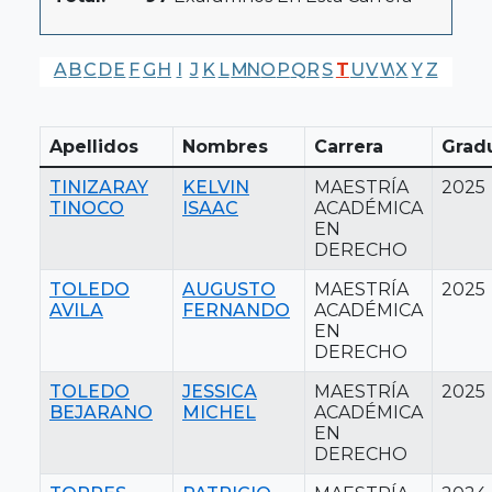
A
B
C
D
E
F
G
H
I
J
K
L
M
N
O
P
Q
R
S
T
U
V
W
X
Y
Z
Apellidos
Nombres
Carrera
Grad
TINIZARAY
KELVIN
MAESTRÍA
2025
TINOCO
ISAAC
ACADÉMICA
EN
DERECHO
TOLEDO
AUGUSTO
MAESTRÍA
2025
AVILA
FERNANDO
ACADÉMICA
EN
DERECHO
TOLEDO
JESSICA
MAESTRÍA
2025
BEJARANO
MICHEL
ACADÉMICA
EN
DERECHO