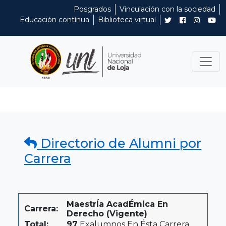
Posgrados
Vinculación con la sociedad
Educación contínua
Biblioteca virtual
Directorio de Alumni por
Carrera
MaestrÍa AcadÉmica En
Carrera:
Derecho (Vigente)
Total:
97
Exalumnos En Ésta Carrera