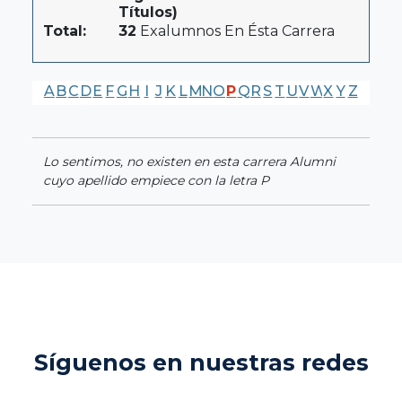
Títulos)
Total:
32
Exalumnos En Ésta Carrera
A
B
C
D
E
F
G
H
I
J
K
L
M
N
O
P
Q
R
S
T
U
V
W
X
Y
Z
Lo sentimos, no existen en esta carrera Alumni
cuyo apellido empiece con la letra P
Síguenos en nuestras redes