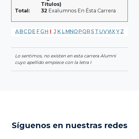
Títulos)
Total:
32
Exalumnos En Ésta Carrera
A
B
C
D
E
F
G
H
I
J
K
L
M
N
O
P
Q
R
S
T
U
V
W
X
Y
Z
Lo sentimos, no existen en esta carrera Alumni
cuyo apellido empiece con la letra I
Síguenos en nuestras redes