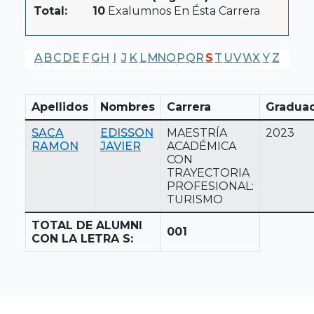
Total:
10
Exalumnos En Ésta Carrera
A
B
C
D
E
F
G
H
I
J
K
L
M
N
O
P
Q
R
S
T
U
V
W
X
Y
Z
Apellidos
Nombres
Carrera
Gradua
SACA
EDISSON
MAESTRÍA
2023
RAMON
JAVIER
ACADÉMICA
CON
TRAYECTORIA
PROFESIONAL:
TURISMO
TOTAL DE ALUMNI
001
CON LA LETRA S: