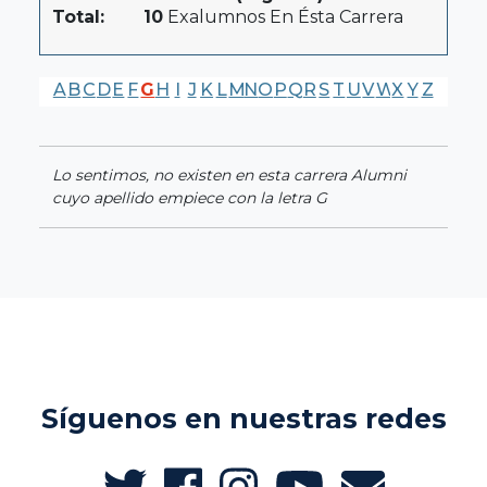
Total:
10
Exalumnos En Ésta Carrera
A
B
C
D
E
F
G
H
I
J
K
L
M
N
O
P
Q
R
S
T
U
V
W
X
Y
Z
Lo sentimos, no existen en esta carrera Alumni
cuyo apellido empiece con la letra G
Síguenos en nuestras redes