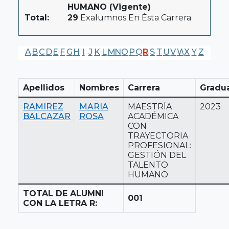
HUMANO (Vigente)
Total:
29
Exalumnos En Ésta Carrera
A
B
C
D
E
F
G
H
I
J
K
L
M
N
O
P
Q
R
S
T
U
V
W
X
Y
Z
Apellidos
Nombres
Carrera
Gradu
RAMIREZ
MARIA
MAESTRÍA
2023
BALCAZAR
ROSA
ACADÉMICA
CON
TRAYECTORIA
PROFESIONAL:
GESTIÓN DEL
TALENTO
HUMANO
TOTAL DE ALUMNI
001
CON LA LETRA R: