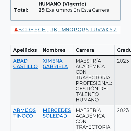
HUMANO (Vigente)
Total:
29
Exalumnos En Ésta Carrera
A
B
C
D
E
F
G
H
I
J
K
L
M
N
O
P
Q
R
S
T
U
V
W
X
Y
Z
Apellidos
Nombres
Carrera
Grad
ABAD
XIMENA
MAESTRÍA
2023
CASTILLO
GABRIELA
ACADÉMICA
CON
TRAYECTORIA
PROFESIONAL:
GESTIÓN DEL
TALENTO
HUMANO
ARMIJOS
MERCEDES
MAESTRÍA
2023
TINOCO
SOLEDAD
ACADÉMICA
CON
TRAYECTORIA