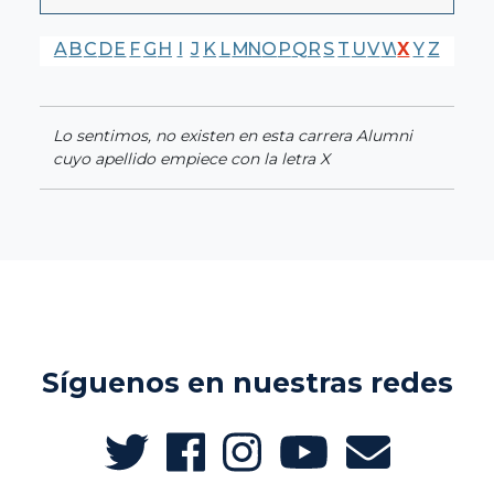
A
B
C
D
E
F
G
H
I
J
K
L
M
N
O
P
Q
R
S
T
U
V
W
X
Y
Z
Lo sentimos, no existen en esta carrera Alumni
cuyo apellido empiece con la letra X
Síguenos en nuestras redes