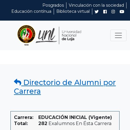
Posgrados
Vinculación con la sociedad
Educación contínua
Biblioteca virtual
Directorio de Alumni por
Carrera
Carrera:
EDUCACIÓN INICIAL (Vigente)
Total:
282
Exalumnos En Ésta Carrera