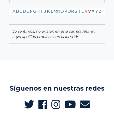
A
B
C
D
E
F
G
H
I
J
K
L
M
N
O
P
Q
R
S
T
U
V
W
X
Y
Z
Lo sentimos, no existen en esta carrera Alumni
cuyo apellido empiece con la letra W
Síguenos en nuestras redes