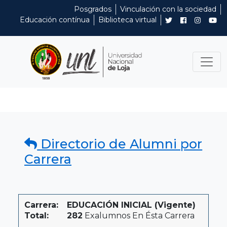
Posgrados
Vinculación con la sociedad
Educación contínua
Biblioteca virtual
Directorio de Alumni por
Carrera
Carrera:
EDUCACIÓN INICIAL (Vigente)
Total:
282
Exalumnos En Ésta Carrera