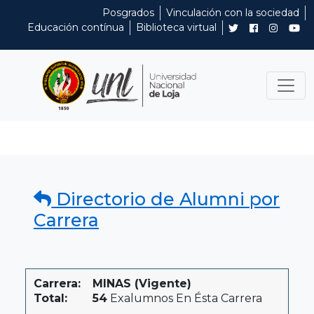
Posgrados
Vinculación con la sociedad
Educación contínua
Biblioteca virtual
Directorio de Alumni por
Carrera
Carrera:
MINAS (Vigente)
Total:
54
Exalumnos En Ésta Carrera