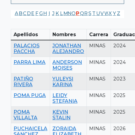
A
B
C
D
E
F
G
H
I
J
K
L
M
N
O
P
Q
R
S
T
U
V
W
X
Y
Z
Apellidos
Nombres
Carrera
Graduac
PALACIOS
JONATHAN
MINAS
2024
PACCHA
ALEJANDRO
PARRA LIMA
ANDERSON
MINAS
2024
MOISES
PATIÑO
YULEYSI
MINAS
2023
RIVERA
KARINA
POMA PUGA
LEIDY
MINAS
2025
STEFANIA
POMA
KEVIN
MINAS
2025
VILLALTA
STALIN
PUCHAICELA
ZORAIDA
MINAS
2026
SANCHEZ
ELIZABETH