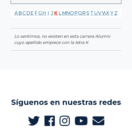
A
B
C
D
E
F
G
H
I
J
K
L
M
N
O
P
Q
R
S
T
U
V
W
X
Y
Z
Lo sentimos, no existen en esta carrera Alumni
cuyo apellido empiece con la letra K
Síguenos en nuestras redes