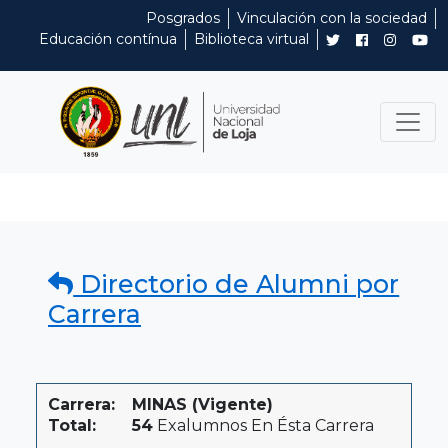
Posgrados
Vinculación con la sociedad
Educación contínua
Biblioteca virtual
Directorio de Alumni por
Carrera
Carrera:
MINAS (Vigente)
Total:
54
Exalumnos En Ésta Carrera