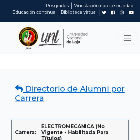
Posgrados
Vinculación con la sociedad
Educación contínua
Biblioteca virtual
Directorio de Alumni por
Carrera
ELECTROMECANICA (No
Carrera:
Vigente - Habilitada Para
Títulos)