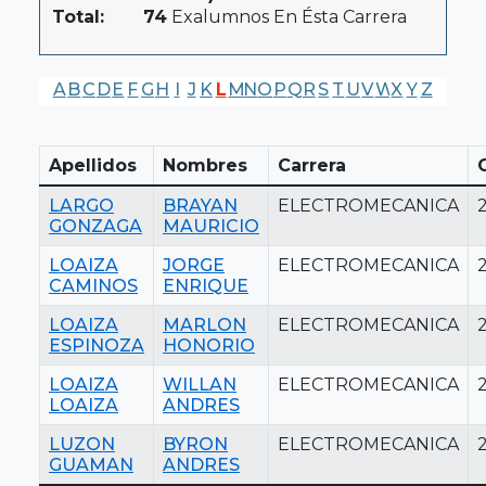
Total:
74
Exalumnos En Ésta Carrera
A
B
C
D
E
F
G
H
I
J
K
L
M
N
O
P
Q
R
S
T
U
V
W
X
Y
Z
Apellidos
Nombres
Carrera
LARGO
BRAYAN
ELECTROMECANICA
GONZAGA
MAURICIO
LOAIZA
JORGE
ELECTROMECANICA
CAMINOS
ENRIQUE
LOAIZA
MARLON
ELECTROMECANICA
ESPINOZA
HONORIO
LOAIZA
WILLAN
ELECTROMECANICA
LOAIZA
ANDRES
LUZON
BYRON
ELECTROMECANICA
GUAMAN
ANDRES