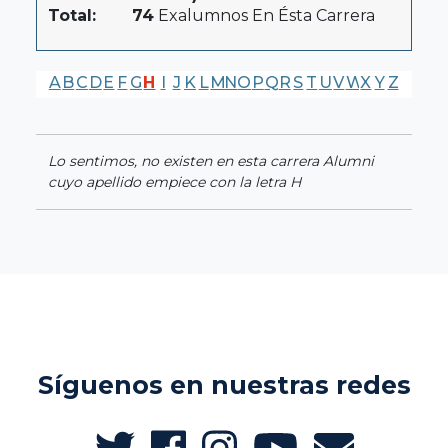
Total:
74
Exalumnos En Ésta Carrera
A
B
C
D
E
F
G
H
I
J
K
L
M
N
O
P
Q
R
S
T
U
V
W
X
Y
Z
Lo sentimos, no existen en esta carrera Alumni
cuyo apellido empiece con la letra H
Síguenos en nuestras redes