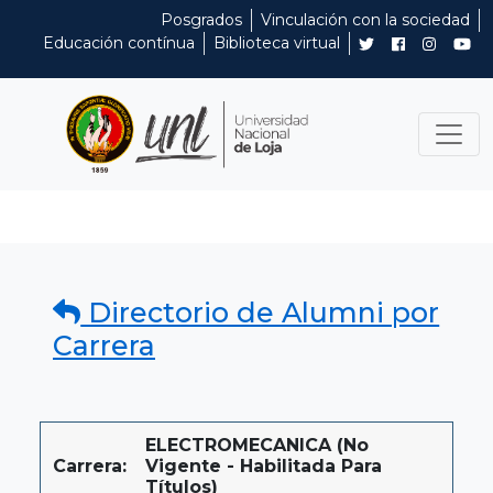
Posgrados
Vinculación con la sociedad
Educación contínua
Biblioteca virtual
Directorio de Alumni por
Carrera
ELECTROMECANICA (No
Carrera:
Vigente - Habilitada Para
Títulos)