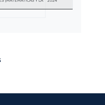
S (MATEMÁTICAS Y LA
2024
s