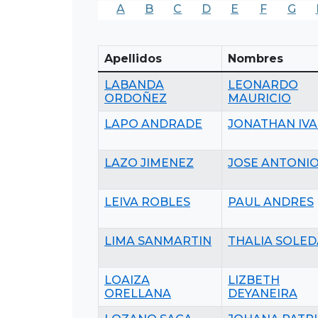
A
B
C
D
E
F
G
Apellidos
Nombres
LABANDA
LEONARDO
ORDOÑEZ
MAURICIO
LAPO ANDRADE
JONATHAN IV
LAZO JIMENEZ
JOSE ANTONI
LEIVA ROBLES
PAUL ANDRES
LIMA SANMARTIN
THALIA SOLE
LOAIZA
LIZBETH
ORELLANA
DEYANEIRA