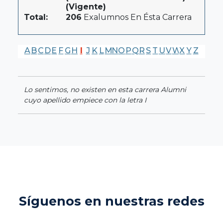
(Vigente)
Total:
206
Exalumnos En Ésta Carrera
A
B
C
D
E
F
G
H
I
J
K
L
M
N
O
P
Q
R
S
T
U
V
W
X
Y
Z
Lo sentimos, no existen en esta carrera Alumni
cuyo apellido empiece con la letra I
Síguenos en nuestras redes