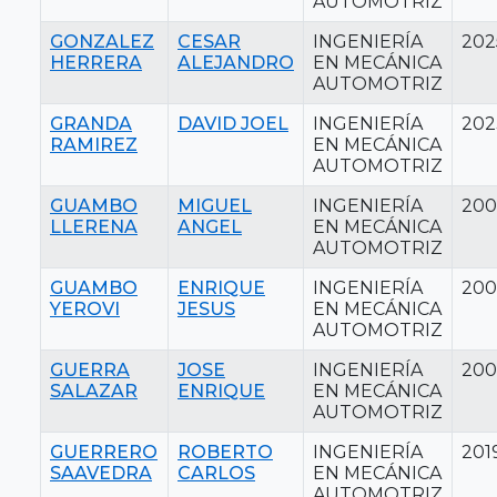
AUTOMOTRIZ
GONZALEZ
CESAR
INGENIERÍA
202
HERRERA
ALEJANDRO
EN MECÁNICA
AUTOMOTRIZ
GRANDA
DAVID JOEL
INGENIERÍA
202
RAMIREZ
EN MECÁNICA
AUTOMOTRIZ
GUAMBO
MIGUEL
INGENIERÍA
20
LLERENA
ANGEL
EN MECÁNICA
AUTOMOTRIZ
GUAMBO
ENRIQUE
INGENIERÍA
20
YEROVI
JESUS
EN MECÁNICA
AUTOMOTRIZ
GUERRA
JOSE
INGENIERÍA
20
SALAZAR
ENRIQUE
EN MECÁNICA
AUTOMOTRIZ
GUERRERO
ROBERTO
INGENIERÍA
201
SAAVEDRA
CARLOS
EN MECÁNICA
AUTOMOTRIZ