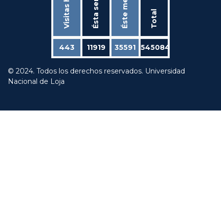
Ésta semana
Visitas hoy
Éste mes
Total
443
11919
35591
545084
© 2024. Todos los derechos reservados. Universidad
Nacional de Loja