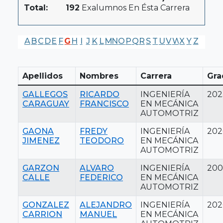
Total:
192
Exalumnos En Ésta Carrera
A
B
C
D
E
F
G
H
I
J
K
L
M
N
O
P
Q
R
S
T
U
V
W
X
Y
Z
Apellidos
Nombres
Carrera
Gra
GALLEGOS
RICARDO
INGENIERÍA
202
CARAGUAY
FRANCISCO
EN MECÁNICA
AUTOMOTRIZ
GAONA
FREDY
INGENIERÍA
202
JIMENEZ
TEODORO
EN MECÁNICA
AUTOMOTRIZ
GARZON
ALVARO
INGENIERÍA
20
CALLE
FEDERICO
EN MECÁNICA
AUTOMOTRIZ
GONZALEZ
ALEJANDRO
INGENIERÍA
202
CARRION
MANUEL
EN MECÁNICA