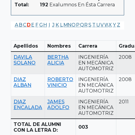
Total:
192
Exalumnos En Ésta Carrera
A
B
C
D
E
F
G
H
I
J
K
L
M
N
O
P
Q
R
S
T
U
V
W
X
Y
Z
Apellidos
Nombres
Carrera
Gradu
DAVILA
BERTHA
INGENIERÍA
2008
SOLANO
ALICIA
EN MECÁNICA
AUTOMOTRIZ
DIAZ
ROBERTO
INGENIERÍA
2008
ALBAN
VINICIO
EN MECÁNICA
AUTOMOTRIZ
DIAZ
JAMES
INGENIERÍA
2011
ENCALADA
ADOLFO
EN MECÁNICA
AUTOMOTRIZ
TOTAL DE ALUMNI
003
CON LA LETRA D: