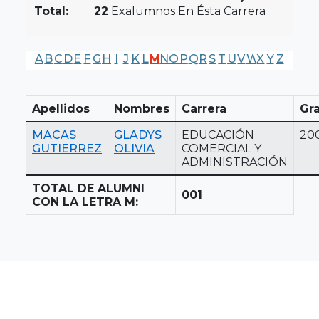
Total:
22
Exalumnos En Ésta Carrera
A
B
C
D
E
F
G
H
I
J
K
L
M
N
O
P
Q
R
S
T
U
V
W
X
Y
Z
Apellidos
Nombres
Carrera
Gr
MACAS
GLADYS
EDUCACIÓN
20
GUTIERREZ
OLIVIA
COMERCIAL Y
ADMINISTRACIÓN
TOTAL DE ALUMNI
001
CON LA LETRA M: