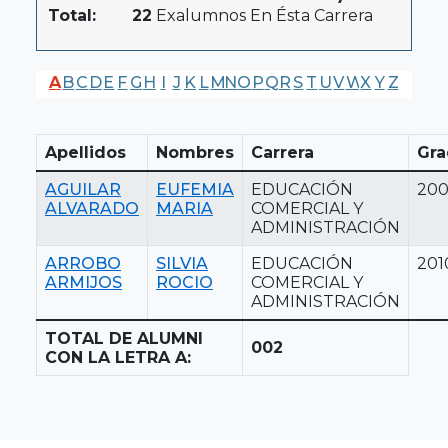
Total:
22
Exalumnos En Ésta Carrera
A
B
C
D
E
F
G
H
I
J
K
L
M
N
O
P
Q
R
S
T
U
V
W
X
Y
Z
Apellidos
Nombres
Carrera
Gra
AGUILAR
EUFEMIA
EDUCACIÓN
20
ALVARADO
MARIA
COMERCIAL Y
ADMINISTRACIÓN
ARROBO
SILVIA
EDUCACIÓN
201
ARMIJOS
ROCIO
COMERCIAL Y
ADMINISTRACIÓN
TOTAL DE ALUMNI
002
CON LA LETRA A: