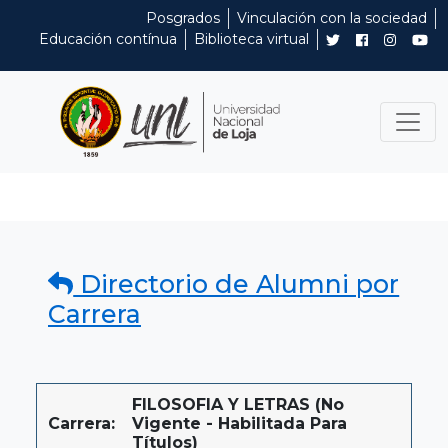
Posgrados
Vinculación con la sociedad
Educación contínua
Biblioteca virtual
Directorio de Alumni por
Carrera
FILOSOFIA Y LETRAS (No
Carrera:
Vigente - Habilitada Para
Títulos)