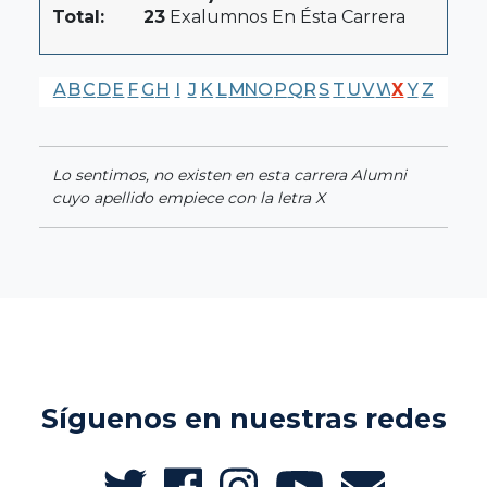
Total:
23
Exalumnos En Ésta Carrera
A
B
C
D
E
F
G
H
I
J
K
L
M
N
O
P
Q
R
S
T
U
V
W
X
Y
Z
Lo sentimos, no existen en esta carrera Alumni
cuyo apellido empiece con la letra X
Síguenos en nuestras redes