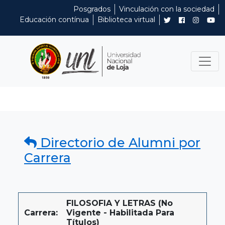
Posgrados
Vinculación con la sociedad
Educación contínua
Biblioteca virtual
Directorio de Alumni por
Carrera
FILOSOFIA Y LETRAS (No
Carrera:
Vigente - Habilitada Para
Títulos)