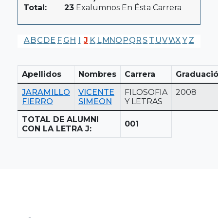
Total:
23
Exalumnos En Ésta Carrera
A
B
C
D
E
F
G
H
I
J
K
L
M
N
O
P
Q
R
S
T
U
V
W
X
Y
Z
Apellidos
Nombres
Carrera
Graduaci
JARAMILLO
VICENTE
FILOSOFIA
2008
FIERRO
SIMEON
Y LETRAS
TOTAL DE ALUMNI
001
CON LA LETRA J: