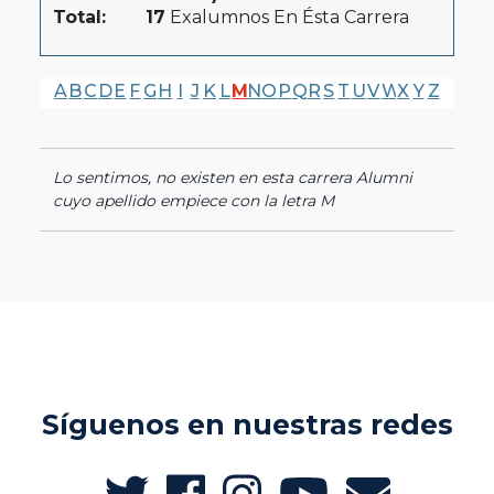
Total:
17
Exalumnos En Ésta Carrera
A
B
C
D
E
F
G
H
I
J
K
L
M
N
O
P
Q
R
S
T
U
V
W
X
Y
Z
Lo sentimos, no existen en esta carrera Alumni
cuyo apellido empiece con la letra M
Síguenos en nuestras redes