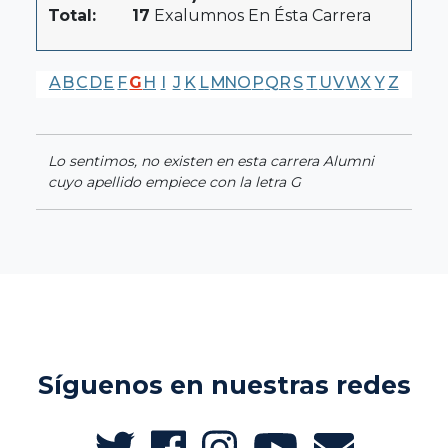
Total:
17
Exalumnos En Ésta Carrera
A
B
C
D
E
F
G
H
I
J
K
L
M
N
O
P
Q
R
S
T
U
V
W
X
Y
Z
Lo sentimos, no existen en esta carrera Alumni
cuyo apellido empiece con la letra G
Síguenos en nuestras redes