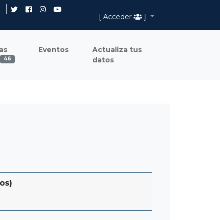
[ Acceder
]
as
Eventos
Actualiza tus
datos
46
os)