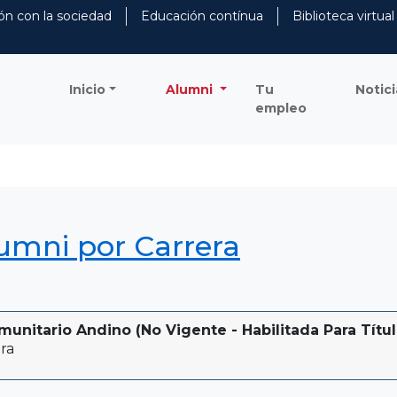
ón con la sociedad
Educación contínua
Biblioteca virtual
Inicio
Alumni
Tu
Notici
empleo
lumni por Carrera
munitario Andino (No Vigente - Habilitada Para Títul
ra