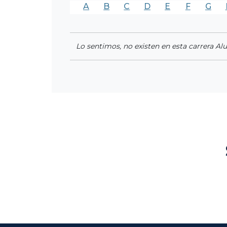
A
B
C
D
E
F
G
Lo sentimos, no existen en esta carrera Al