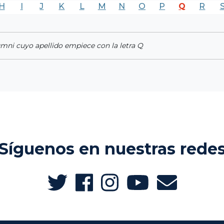
H
I
J
K
L
M
N
O
P
Q
R
umni cuyo apellido empiece con la letra Q
Síguenos en nuestras rede