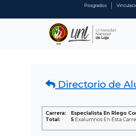
Posgrados
Vinculaci
Directorio de A
Carrera:
Especialista En Riego Co
Total:
5
Exalumnos En Ésta Carre