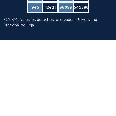
945
12421
36093
545586
© 2024. Todos los derechos reservados. Universidad
Nacional de Loja