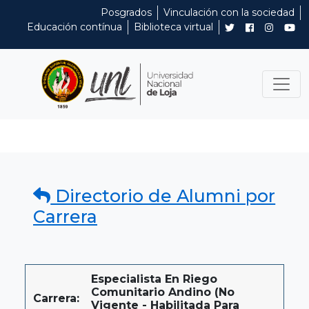
Posgrados
Vinculación con la sociedad
Educación contínua
Biblioteca virtual
Directorio de Alumni por
Carrera
Especialista En Riego
Comunitario Andino (No
Carrera:
Vigente - Habilitada Para