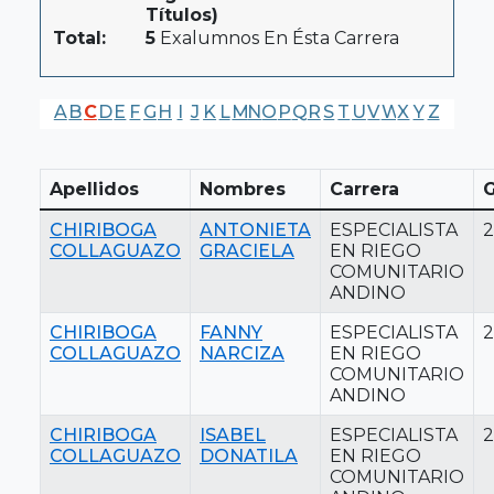
Títulos)
Total:
5
Exalumnos En Ésta Carrera
A
B
C
D
E
F
G
H
I
J
K
L
M
N
O
P
Q
R
S
T
U
V
W
X
Y
Z
Apellidos
Nombres
Carrera
G
CHIRIBOGA
ANTONIETA
ESPECIALISTA
COLLAGUAZO
GRACIELA
EN RIEGO
COMUNITARIO
ANDINO
CHIRIBOGA
FANNY
ESPECIALISTA
COLLAGUAZO
NARCIZA
EN RIEGO
COMUNITARIO
ANDINO
CHIRIBOGA
ISABEL
ESPECIALISTA
COLLAGUAZO
DONATILA
EN RIEGO
COMUNITARIO