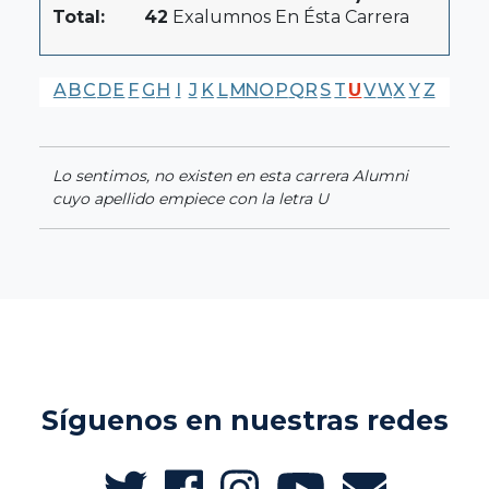
Total:
42
Exalumnos En Ésta Carrera
A
B
C
D
E
F
G
H
I
J
K
L
M
N
O
P
Q
R
S
T
U
V
W
X
Y
Z
Lo sentimos, no existen en esta carrera Alumni
cuyo apellido empiece con la letra U
Síguenos en nuestras redes