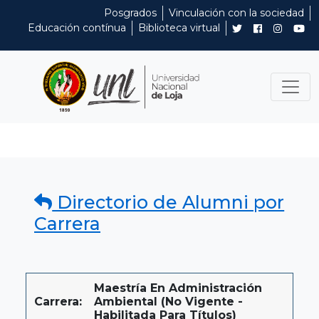
Posgrados
Vinculación con la sociedad
Educación contínua
Biblioteca virtual
Directorio de Alumni por
Carrera
Maestría En Administración
Carrera:
Ambiental (No Vigente -
Habilitada Para Títulos)