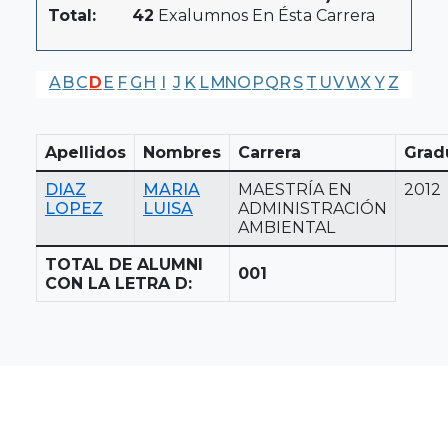
Total:
42
Exalumnos En Ésta Carrera
A
B
C
D
E
F
G
H
I
J
K
L
M
N
O
P
Q
R
S
T
U
V
W
X
Y
Z
Apellidos
Nombres
Carrera
Grad
DIAZ
MARIA
MAESTRÍA EN
2012
LOPEZ
LUISA
ADMINISTRACIÓN
AMBIENTAL
TOTAL DE ALUMNI
001
CON LA LETRA D: