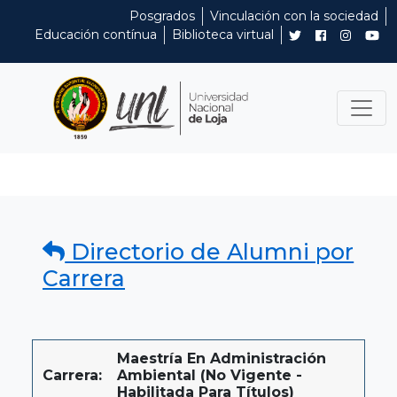
Posgrados
Vinculación con la sociedad
Educación contínua
Biblioteca virtual
Directorio de Alumni por
Carrera
Maestría En Administración
Carrera:
Ambiental (No Vigente -
Habilitada Para Títulos)