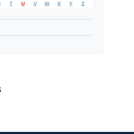
S
T
U
V
W
X
Y
Z
s