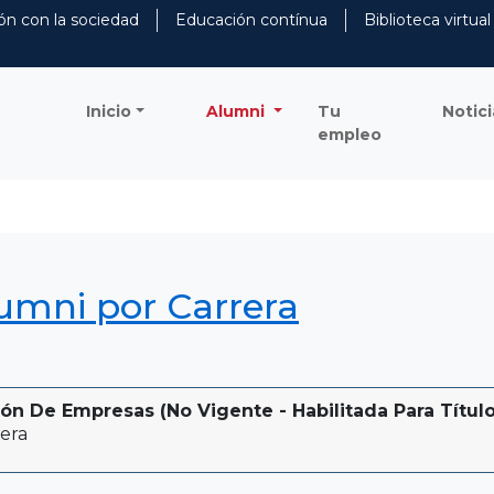
ón con la sociedad
Educación contínua
Biblioteca virtual
Inicio
Alumni
Tu
Notici
empleo
lumni por Carrera
ón De Empresas (No Vigente - Habilitada Para Título
era