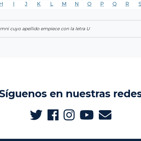
H
I
J
K
L
M
N
O
P
Q
R
umni cuyo apellido empiece con la letra U
Síguenos en nuestras rede