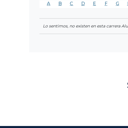
A
B
C
D
E
F
G
Lo sentimos, no existen en esta carrera Al