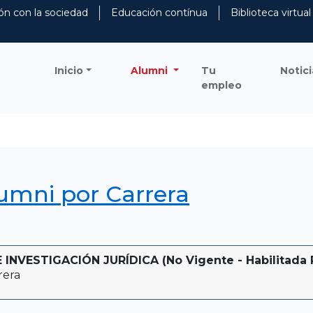
ón con la sociedad
Educación contínua
Biblioteca virtual
Inicio
Alumni
Tu
Notici
empleo
lumni por Carrera
NVESTIGACIÓN JURÍDICA (No Vigente - Habilitada P
rera