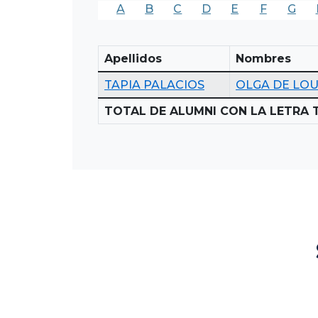
A
B
C
D
E
F
G
Apellidos
Nombres
TAPIA PALACIOS
OLGA DE LO
TOTAL DE ALUMNI CON LA LETRA T