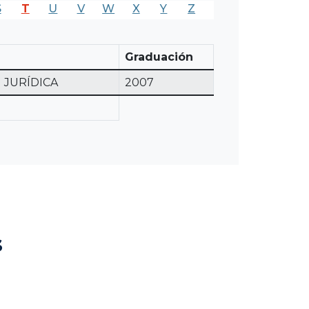
S
T
U
V
W
X
Y
Z
Graduación
 JURÍDICA
2007
s