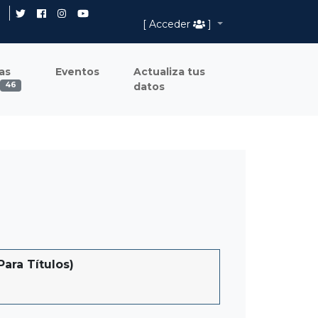
[ Acceder
]
as
Eventos
Actualiza tus
datos
46
ara Títulos)