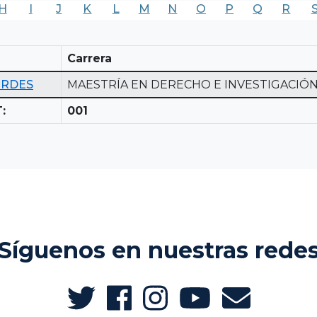
H
I
J
K
L
M
N
O
P
Q
R
Carrera
URDES
MAESTRÍA EN DERECHO E INVESTIGACIÓN
:
001
Síguenos en nuestras rede