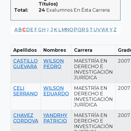
Títulos)
Total:
24
Exalumnos En Ésta Carrera
A
B
C
D
E
F
G
H
I
J
K
L
M
N
O
P
Q
R
S
T
U
V
W
X
Y
Z
Apellidos
Nombres
Carrera
Grad
CASTILLO
WILSON
MAESTRÍA EN
2007
GUEVARA
PEDRO
DERECHO E
INVESTIGACIÓN
JURÍDICA
CELI
WILSON
MAESTRÍA EN
2007
SERRANO
EDUARDO
DERECHO E
INVESTIGACIÓN
JURÍDICA
CHAVEZ
YANDRHY
MAESTRÍA EN
2007
CORDOVA
PATRICIO
DERECHO E
INVESTIGACIÓN