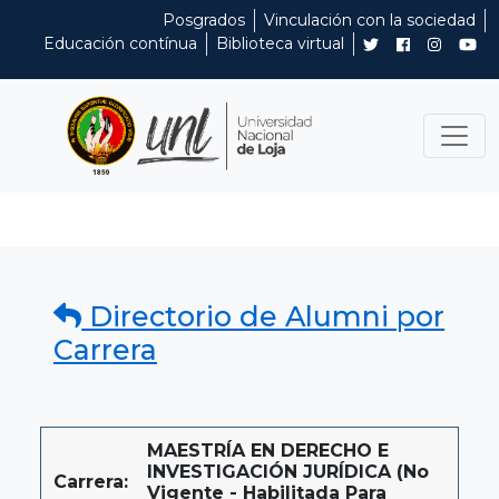
Posgrados
Vinculación con la sociedad
Educación contínua
Biblioteca virtual
Directorio de Alumni por
Carrera
MAESTRÍA EN DERECHO E
INVESTIGACIÓN JURÍDICA (No
Carrera:
Vigente - Habilitada Para