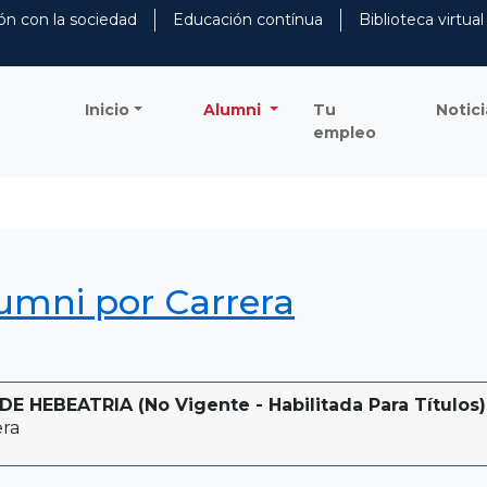
ón con la sociedad
Educación contínua
Biblioteca virtual
Inicio
Alumni
Tu
Notici
empleo
lumni por Carrera
 HEBEATRIA (No Vigente - Habilitada Para Títulos)
era