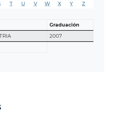
S
T
U
V
W
X
Y
Z
Graduación
TRIA
2007
s