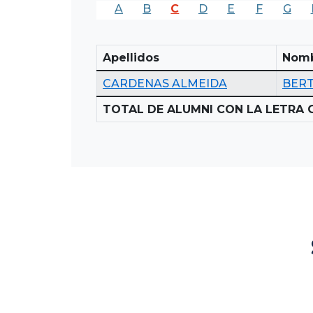
A
B
C
D
E
F
G
Apellidos
Nom
CARDENAS ALMEIDA
BERT
TOTAL DE ALUMNI CON LA LETRA C