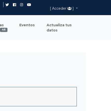
[ Acceder
]
as
Eventos
Actualiza tus
datos
46