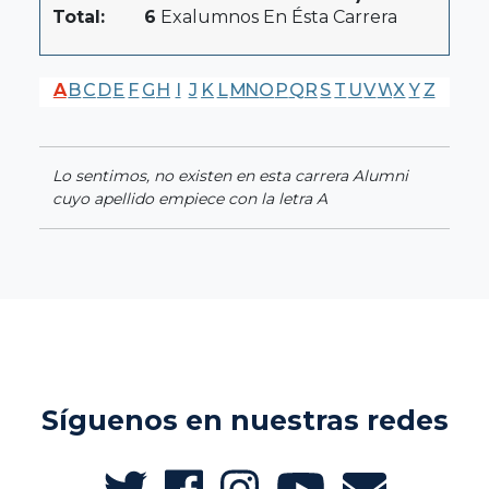
Total:
6
Exalumnos En Ésta Carrera
A
B
C
D
E
F
G
H
I
J
K
L
M
N
O
P
Q
R
S
T
U
V
W
X
Y
Z
Lo sentimos, no existen en esta carrera Alumni
cuyo apellido empiece con la letra A
Síguenos en nuestras redes