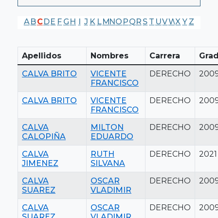
A
B
C
D
E
F
G
H
I
J
K
L
M
N
O
P
Q
R
S
T
U
V
W
X
Y
Z
Apellidos
Nombres
Carrera
Gra
CALVA BRITO
VICENTE
DERECHO
200
FRANCISCO
CALVA BRITO
VICENTE
DERECHO
200
FRANCISCO
CALVA
MILTON
DERECHO
200
CALOPIÑA
EDUARDO
CALVA
RUTH
DERECHO
2021
JIMENEZ
SILVANA
CALVA
OSCAR
DERECHO
200
SUAREZ
VLADIMIR
CALVA
OSCAR
DERECHO
200
SUAREZ
VLADIMIR