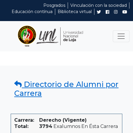
Posgrados
Vinculación con la sociedad
Educación contínua
Biblioteca virtual
Directorio de Alumni por
Carrera
Carrera:
Derecho (Vigente)
Total:
3794
Exalumnos En Ésta Carrera