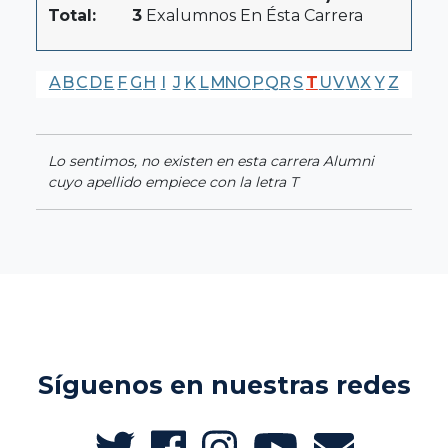
Total:
3
Exalumnos En Ésta Carrera
A
B
C
D
E
F
G
H
I
J
K
L
M
N
O
P
Q
R
S
T
U
V
W
X
Y
Z
Lo sentimos, no existen en esta carrera Alumni
cuyo apellido empiece con la letra T
Síguenos en nuestras redes