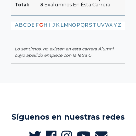
Total:
3
Exalumnos En Ésta Carrera
A
B
C
D
E
F
G
H
I
J
K
L
M
N
O
P
Q
R
S
T
U
V
W
X
Y
Z
Lo sentimos, no existen en esta carrera Alumni
cuyo apellido empiece con la letra G
Síguenos en nuestras redes