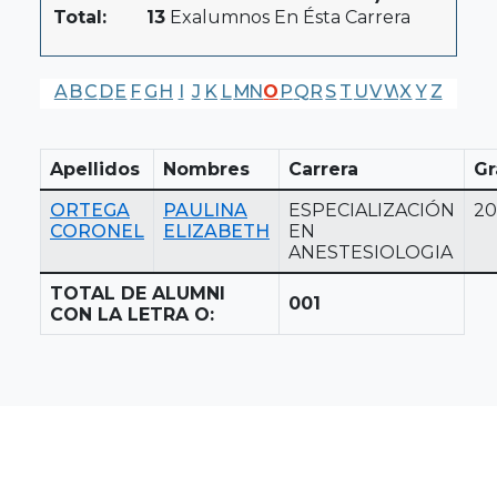
Total:
13
Exalumnos En Ésta Carrera
A
B
C
D
E
F
G
H
I
J
K
L
M
N
O
P
Q
R
S
T
U
V
W
X
Y
Z
Apellidos
Nombres
Carrera
Gr
ORTEGA
PAULINA
ESPECIALIZACIÓN
20
CORONEL
ELIZABETH
EN
ANESTESIOLOGIA
TOTAL DE ALUMNI
001
CON LA LETRA O: