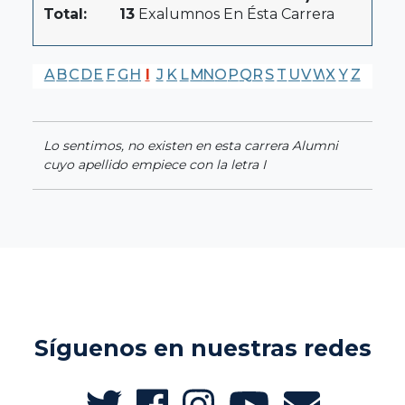
Total:
13
Exalumnos En Ésta Carrera
A
B
C
D
E
F
G
H
I
J
K
L
M
N
O
P
Q
R
S
T
U
V
W
X
Y
Z
Lo sentimos, no existen en esta carrera Alumni
cuyo apellido empiece con la letra I
Síguenos en nuestras redes