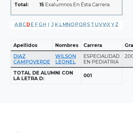
Total:
15
Exalumnos En Ésta Carrera
A
B
C
D
E
F
G
H
I
J
K
L
M
N
O
P
Q
R
S
T
U
V
W
X
Y
Z
Apellidos
Nombres
Carrera
Gr
DIAZ
WILSON
ESPECIALIDAD
20
CAMPOVERDE
LEONEL
EN PEDIATRIA
TOTAL DE ALUMNI CON
001
LA LETRA D: