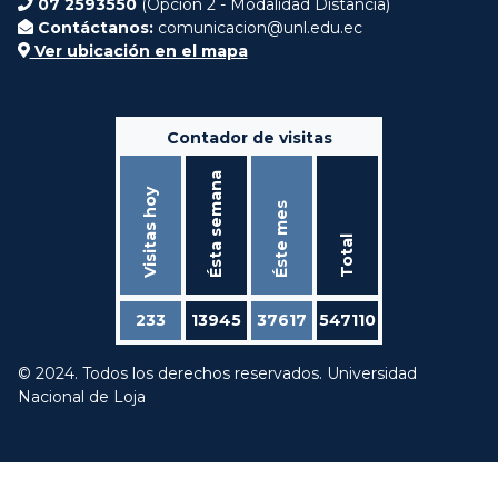
07 2593550
(Opción 2 - Modalidad Distancia)
Contáctanos:
comunicacion@unl.edu.ec
Ver ubicación en el mapa
Contador de visitas
Ésta semana
Visitas hoy
Éste mes
Total
233
13945
37617
547110
© 2024. Todos los derechos reservados. Universidad
Nacional de Loja