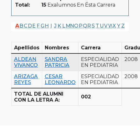
Total:
15
Exalumnos En Ésta Carrera
A
B
C
D
E
F
G
H
I
J
K
L
M
N
O
P
Q
R
S
T
U
V
W
X
Y
Z
Apellidos
Nombres
Carrera
Gradu
ALDEAN
SANDRA
ESPECIALIDAD
2008
VIVANCO
PATRICIA
EN PEDIATRIA
ARIZAGA
CESAR
ESPECIALIDAD
2008
REYES
LEONARDO
EN PEDIATRIA
TOTAL DE ALUMNI
002
CON LA LETRA A: