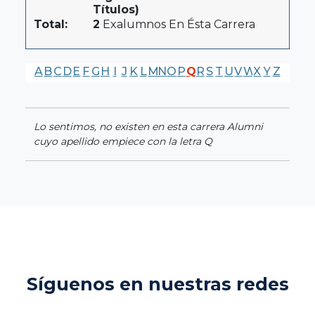
Títulos)
Total:
2
Exalumnos En Ésta Carrera
A
B
C
D
E
F
G
H
I
J
K
L
M
N
O
P
Q
R
S
T
U
V
W
X
Y
Z
Lo sentimos, no existen en esta carrera Alumni
cuyo apellido empiece con la letra Q
Síguenos en nuestras redes