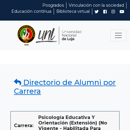
Posgrados
Vinculación con la sociedad
Educación contínua
Biblioteca virtual
Directorio de Alumni por
Carrera
Psicología Educativa Y
Orientación (Extensión) (No
Carrera:
Vigente - Habilitada Para