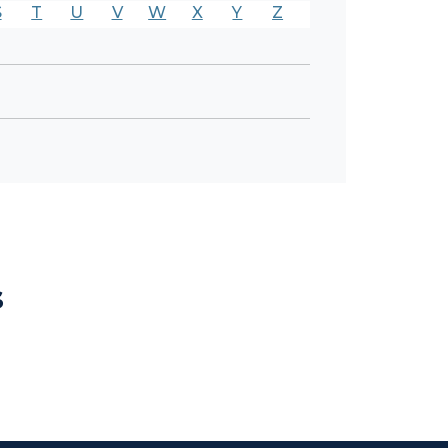
S
T
U
V
W
X
Y
Z
s