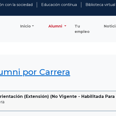
ón con la sociedad
Educación contínua
Biblioteca virtual
Inicio
Alumni
Tu
Notici
empleo
lumni por Carrera
rientación (Extensión) (No Vigente - Habilitada Para 
ra