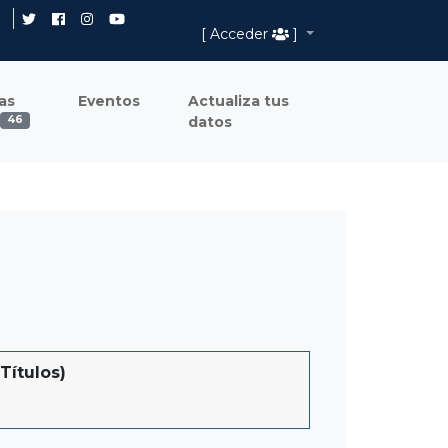
[ Acceder
]
as
Eventos
Actualiza tus
datos
46
Títulos)