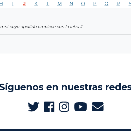
H
I
J
K
L
M
N
O
P
Q
R
umni cuyo apellido empiece con la letra J
Síguenos en nuestras rede