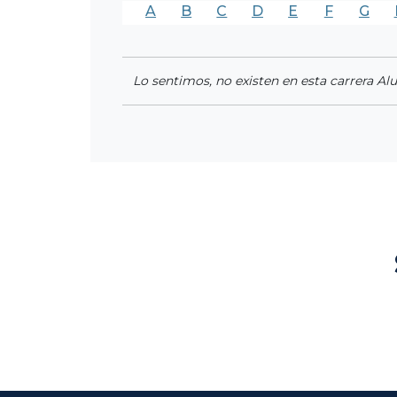
A
B
C
D
E
F
G
Lo sentimos, no existen en esta carrera Al