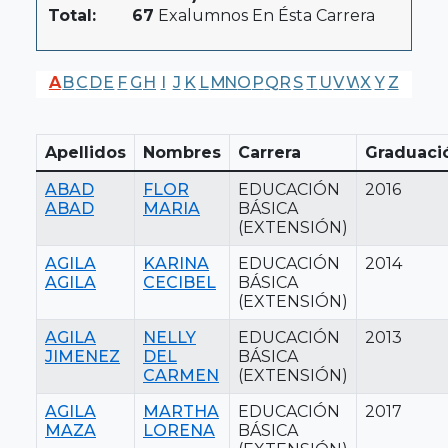
Total:
67
Exalumnos En Ésta Carrera
A
B
C
D
E
F
G
H
I
J
K
L
M
N
O
P
Q
R
S
T
U
V
W
X
Y
Z
Apellidos
Nombres
Carrera
Graduaci
ABAD
FLOR
EDUCACIÓN
2016
ABAD
MARIA
BÁSICA
(EXTENSIÓN)
AGILA
KARINA
EDUCACIÓN
2014
AGILA
CECIBEL
BÁSICA
(EXTENSIÓN)
AGILA
NELLY
EDUCACIÓN
2013
JIMENEZ
DEL
BÁSICA
CARMEN
(EXTENSIÓN)
AGILA
MARTHA
EDUCACIÓN
2017
MAZA
LORENA
BÁSICA