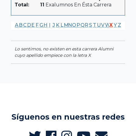
Total:
11
Exalumnos En Ésta Carrera
A
B
C
D
E
F
G
H
I
J
K
L
M
N
O
P
Q
R
S
T
U
V
W
X
Y
Z
Lo sentimos, no existen en esta carrera Alumni
cuyo apellido empiece con la letra X
Síguenos en nuestras redes