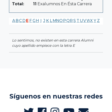
Total:
11
Exalumnos En Ésta Carrera
A
B
C
D
E
F
G
H
I
J
K
L
M
N
O
P
Q
R
S
T
U
V
W
X
Y
Z
Lo sentimos, no existen en esta carrera Alumni
cuyo apellido empiece con la letra E
Síguenos en nuestras redes