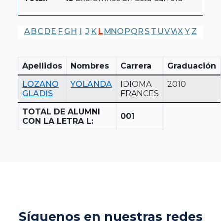
A
B
C
D
E
F
G
H
I
J
K
L
M
N
O
P
Q
R
S
T
U
V
W
X
Y
Z
Apellidos
Nombres
Carrera
Graduación
LOZANO
YOLANDA
IDIOMA
2010
GLADIS
FRANCES
TOTAL DE ALUMNI
001
CON LA LETRA L:
Síguenos en nuestras redes