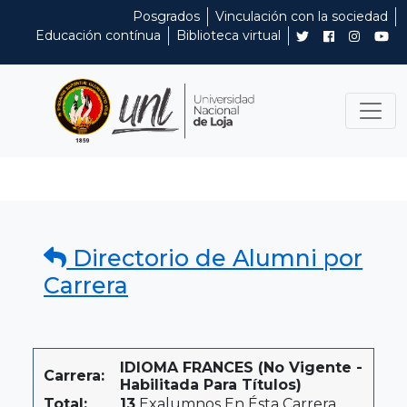
Posgrados
Vinculación con la sociedad
Educación contínua
Biblioteca virtual
Directorio de Alumni por
Carrera
IDIOMA FRANCES (No Vigente -
Carrera:
Habilitada Para Títulos)
Total:
13
Exalumnos En Ésta Carrera