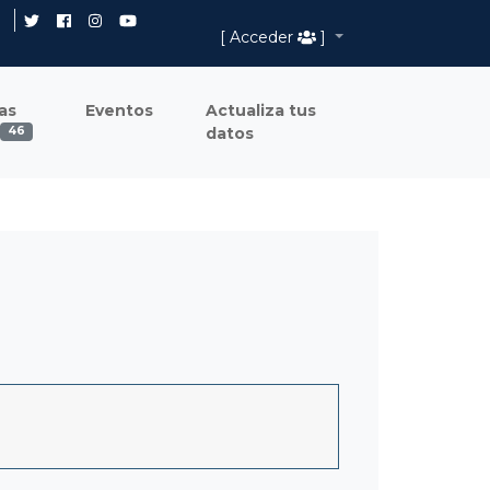
[ Acceder
]
as
Eventos
Actualiza tus
datos
46