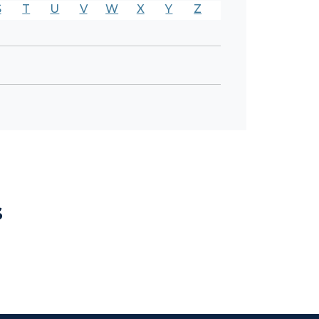
S
T
U
V
W
X
Y
Z
s