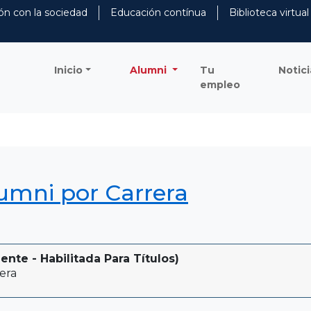
ón con la sociedad
Educación contínua
Biblioteca virtual
Inicio
Alumni
Tu
Notici
empleo
lumni por Carrera
te - Habilitada Para Títulos)
era