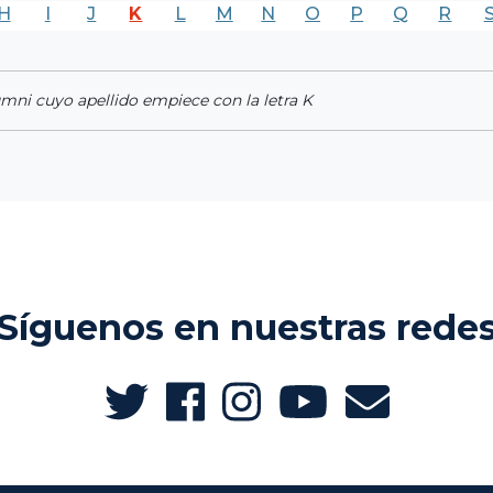
H
I
J
K
L
M
N
O
P
Q
R
umni cuyo apellido empiece con la letra K
Síguenos en nuestras rede