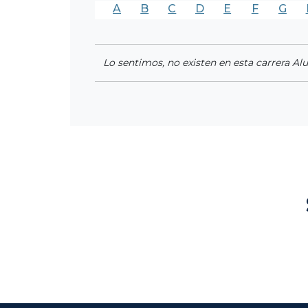
A
B
C
D
E
F
G
Lo sentimos, no existen en esta carrera Al